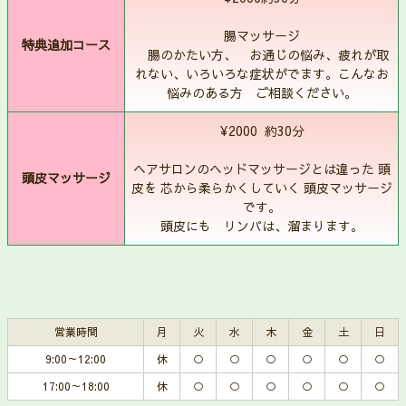
腸マッサージ
特典追加コース
腸のかたい方、 お通じの悩み、疲れが取
れない、いろいろな症状がでます。こんなお
悩みのある方 ご相談ください。
¥2000 約30分
ヘアサロンのヘッドマッサージとは違った 頭
頭皮マッサージ
皮を 芯から柔らかくしていく 頭皮マッサージ
です。
頭皮にも リンパは、溜まります。
営業時間
月
火
水
木
金
土
日
9:00～12:00
休
○
○
○
○
○
○
17:00～18:00
休
○
○
○
○
○
○